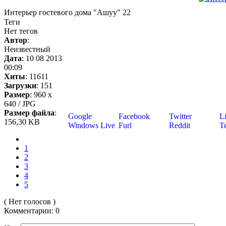
Интерьер гостевого дома "Ашуу" 22
Теги
Нет тегов
Автор
:
Неизвестный
Дата
: 10 08 2013
00:09
Хиты
: 11611
Загрузки
: 151
Размер
: 960 x
640 / JPG
Размер файла
:
Google
Facebook
Twitter
Li
156,30 KB
Windows Live
Furl
Reddit
Te
1
2
3
4
5
( Нет голосов )
Комментарии: 0