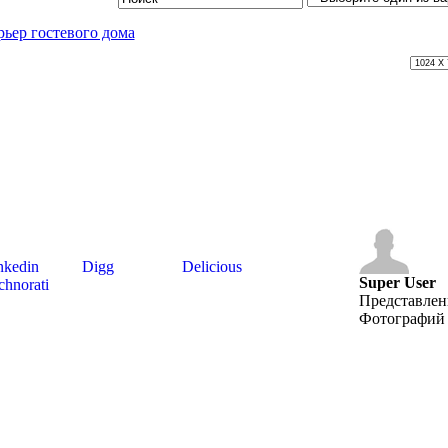
nkedin
Digg
Delicious
Super User
hnorati
Представле
Фотографий