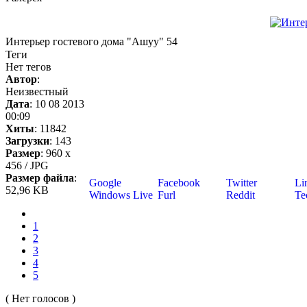
Интерьер гостевого дома "Ашуу" 54
Теги
Нет тегов
Автор
:
Неизвестный
Дата
: 10 08 2013
00:09
Хиты
: 11842
Загрузки
: 143
Размер
: 960 x
456 / JPG
Размер файла
:
Google
Facebook
Twitter
Li
52,96 KB
Windows Live
Furl
Reddit
Tec
1
2
3
4
5
( Нет голосов )