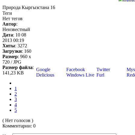
Природа Кыргызстана 16
Теги
Нет тегов
Автор
:
Неизвестный
Дата
: 10 08
2013 00:19
Хиты
: 3272
Загрузки
: 160
Размер
: 960 x
720 / JPG
Размер файла
:
Google
Facebook
Twitter
Mys
141,23 KB
Delicious
Windows Live
Furl
Redd
1
2
3
4
5
( Нет голосов )
Комментарии: 0