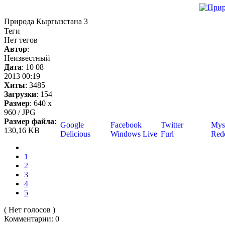
Природа Кыргызстана 3
Теги
Нет тегов
Автор
:
Неизвестный
Дата
: 10 08
2013 00:19
Хиты
: 3485
Загрузки
: 154
Размер
: 640 x
960 / JPG
Размер файла
:
Google
Facebook
Twitter
Mys
130,16 KB
Delicious
Windows Live
Furl
Redd
1
2
3
4
5
( Нет голосов )
Комментарии: 0